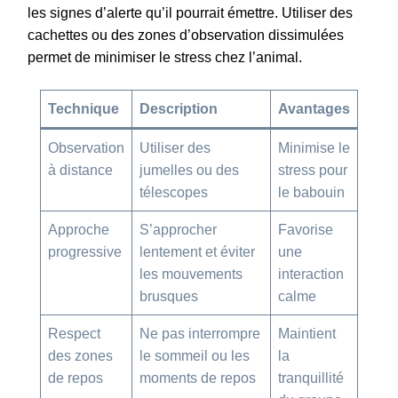
les signes d’alerte qu’il pourrait émettre. Utiliser des
cachettes ou des zones d’observation dissimulées
permet de minimiser le stress chez l’animal.
Technique
Description
Avantages
Observation
Utiliser des
Minimise le
à distance
jumelles ou des
stress pour
télescopes
le babouin
Approche
S’approcher
Favorise
progressive
lentement et éviter
une
les mouvements
interaction
brusques
calme
Respect
Ne pas interrompre
Maintient
des zones
le sommeil ou les
la
de repos
moments de repos
tranquillité