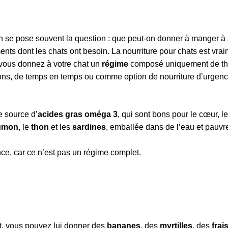
on se pose souvent la question : que peut-on donner à manger à
ents dont les chats ont besoin. La nourriture pour chats est vra
i vous donnez à votre chat un
régime
composé uniquement de thon,
ons, de temps en temps ou comme option de nourriture d’urgence
 source d’
acides gras oméga 3
, qui sont bons pour le cœur, les
umon
, le
thon
et les
sardines
, emballée dans de l’eau et pauvre
ce, car ce n’est pas un régime complet.
t, vous pouvez lui donner des
bananes
, des
myrtilles
, des
frai