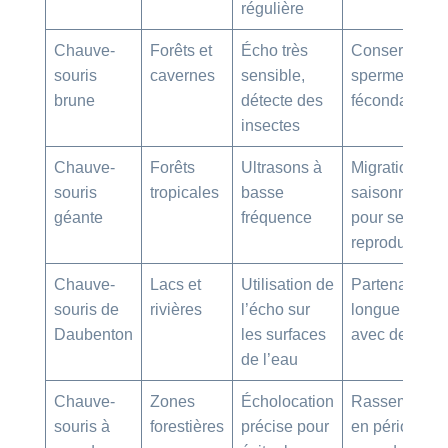
régulière
Chauve-
Forêts et
Écho très
Conservation
souris
cavernes
sensible,
sperme avant
brune
détecte des
fécondation
insectes
Chauve-
Forêts
Ultrasons à
Migrations
souris
tropicales
basse
saisonnières
géante
fréquence
pour se
reproduire
Chauve-
Lacs et
Utilisation de
Partenariats 
souris de
rivières
l’écho sur
longue durée
Daubenton
les surfaces
avec des mâl
de l’eau
Chauve-
Zones
Écholocation
Rassemblem
souris à
forestières
précise pour
en périodes 